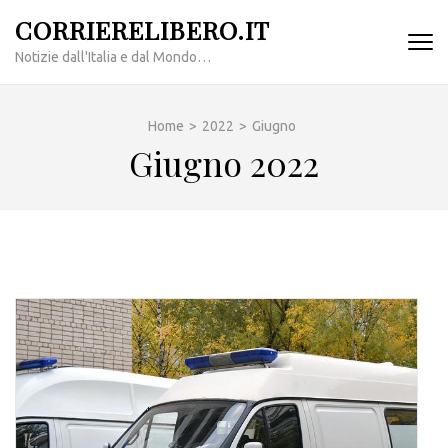
Passa
CORRIERELIBERO.IT
al
Notizie dall'Italia e dal Mondo…
contenuto
(premi
invio)
Home
>
2022
>
Giugno
Giugno 2022