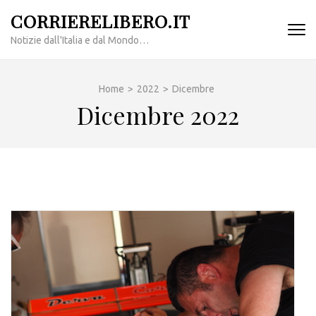
Passa
CORRIERELIBERO.IT
al
Notizie dall'Italia e dal Mondo…
contenuto
(premi
invio)
Home
>
2022
>
Dicembre
Dicembre 2022