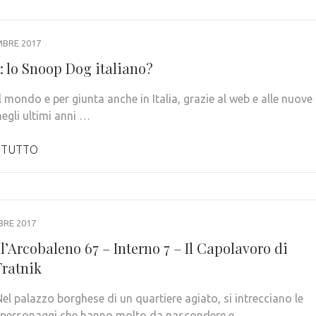
MBRE 2017
: lo Snoop Dog italiano?
il mondo e per giunta anche in Italia, grazie al web e alle nuove
negli ultimi anni …
 TUTTO
BRE 2017
l’Arcobaleno 67 – Interno 7 – Il Capolavoro di
Fratnik
el palazzo borghese di un quartiere agiato, si intrecciano le
i personaggi che hanno molto da nascondere e …