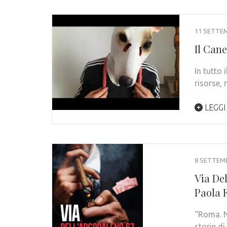
11 SETTE
Il Cane
In tutto 
risorse, 
LEGGI
8 SETTEM
Via Del
Paola 
“Roma. N
storie d