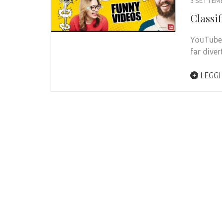
3 SETTEM
Classif
YouTube 
far diver
LEGGI