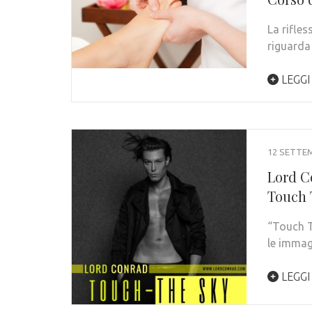
La rifle
riguarda 
LEGGI
12 SETTE
Lord C
Touch 
“Touch T
le immag
LEGGI