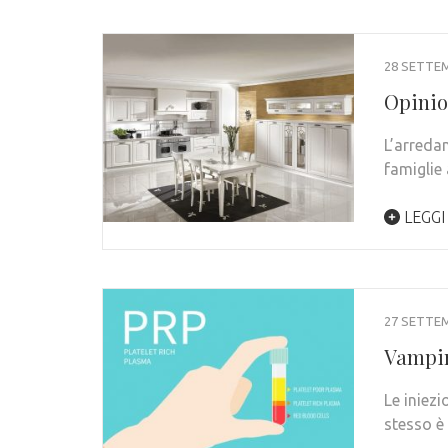
28 SETTE
Opinio
L’arreda
famiglie
LEGGI
27 SETTE
Vampir
Le iniezi
stesso è 