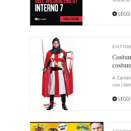
LEGGI
8 SETTEM
Costum
costum
A Carnev
con i tem
LEGGI