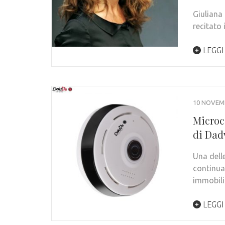
Giuliana 
recitato
LEGGI
10 NOVEM
Microc
di Dad
Una dell
continua
immobil
LEGGI