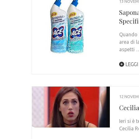
13 NOVEM
Sapona
Specifi
Quando ci
area di l
aspetti 
LEGGI
12 NOVEM
Cecili
Ieri si 
Cecilia R