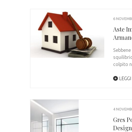
6 NOVEMB
Aste I
Armand
Sebbene 
squilibr
colpito 
LEGGI
4 NOVEMB
Gres P
Design