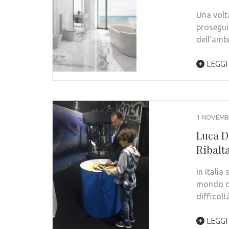
Una volt
prosegui
dell’amb
LEGGI
1 NOVEMB
Luca De
Ribalta
In Italia
mondo de
difficol
LEGGI