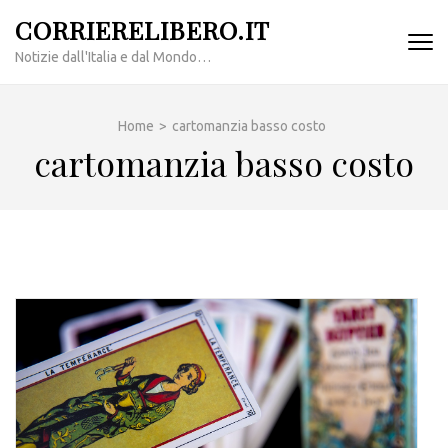
Passa
CORRIERELIBERO.IT
al
Notizie dall'Italia e dal Mondo…
contenuto
(premi
invio)
Home
>
cartomanzia basso costo
cartomanzia basso costo