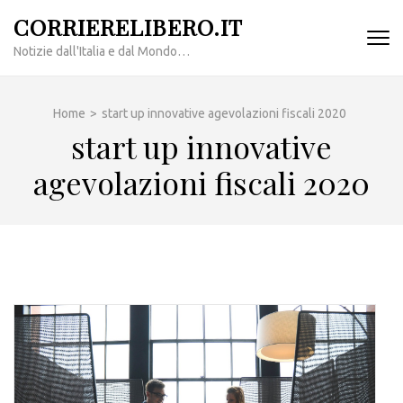
Passa
CORRIERELIBERO.IT
al
Notizie dall'Italia e dal Mondo…
contenuto
(premi
invio)
Home
>
start up innovative agevolazioni fiscali 2020
start up innovative
agevolazioni fiscali 2020