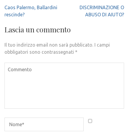
Navigazione
Caos Palermo, Ballardini
DISCRIMINAZIONE O
articoli
rescinde?
ABUSO DI AIUTO?
Lascia un commento
Il tuo indirizzo email non sarà pubblicato.
I campi
obbligatori sono contrassegnati
*