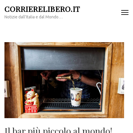
Passa
CORRIERELIBERO.IT
al
Notizie dall'Italia e dal Mondo…
contenuto
(premi
invio)
Il bar più piccolo al mondo!