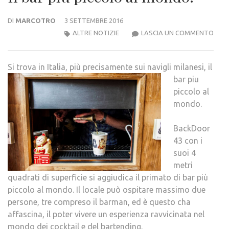
DI
MARCOTRO
3 SETTEMBRE 2016
IL
ALTRE NOTIZIE
LASCIA UN COMMENTO
BAR
PIÙ
Si trova in Italia, più
precisamente sui navigli milanesi, il
PICC
bar piu
AL
piccolo al
MON
mondo.
BackDoor
43 con i
suoi 4
metri
quadrati di superficie si aggiudica il primato di bar più
piccolo al mondo. Il locale può ospitare massimo due
persone, tre compreso il barman, ed è questo cha
affascina, il poter vivere un esperienza ravvicinata nel
mondo dei cocktail e del bartending.