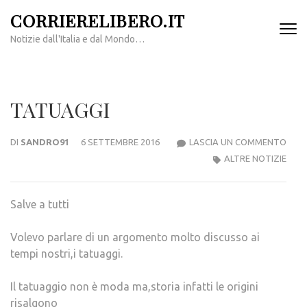
Passa
CORRIERELIBERO.IT
al
Notizie dall'Italia e dal Mondo…
contenuto
(premi
invio)
TATUAGGI
TAT
DI
SANDRO91
6 SETTEMBRE 2016
LASCIA UN COMMENTO
ALTRE NOTIZIE
Salve a tutti
Volevo parlare di un argomento molto discusso ai
tempi nostri,i tatuaggi.
Il tatuaggio non è moda ma,storia infatti le origini
risalgono