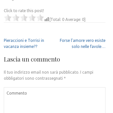
Click to rate this post!
[Total:
0
Average:
0
]
Navigazione
Pieraccioni e Torrisi in
Forse l’amore vero esiste
articoli
vacanza insieme??
solo nelle favole…
Lascia un commento
Il tuo indirizzo email non sarà pubblicato.
I campi
obbligatori sono contrassegnati
*