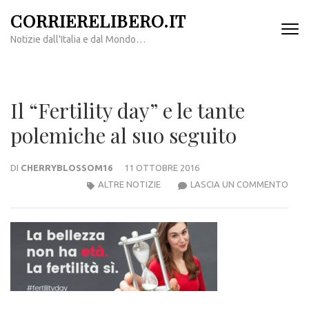
Passa
CORRIERELIBERO.IT
al
Notizie dall'Italia e dal Mondo…
contenuto
(premi
invio)
Il “Fertility day” e le tante
polemiche al suo seguito
DI
CHERRYBLOSSOM16
11 OTTOBRE 2016
IL
ALTRE NOTIZIE
LASCIA UN COMMENTO
“FER
DAY”
E
LE
TAN
POLE
AL