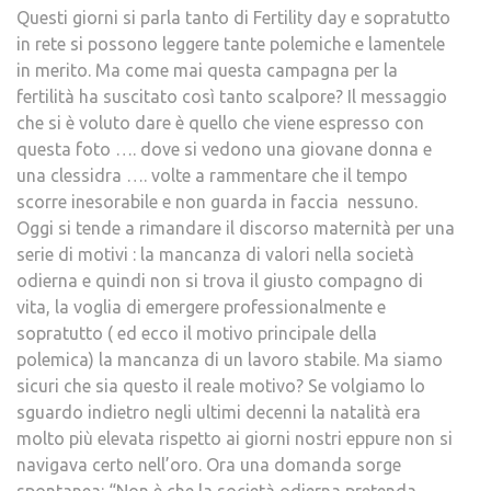
SUO
Questi giorni si parla tanto di Fertility day e sopratutto
SEG
in rete si possono leggere tante polemiche e lamentele
in merito. Ma come mai questa campagna per la
fertilità ha suscitato così tanto scalpore? Il messaggio
che si è voluto dare è quello che viene espresso con
questa foto …. dove si vedono una giovane donna e
una clessidra …. volte a rammentare che il tempo
scorre inesorabile e non guarda in faccia nessuno.
Oggi si tende a rimandare il discorso maternità per una
serie di motivi : la mancanza di valori nella società
odierna e quindi non si trova il giusto compagno di
vita, la voglia di emergere professionalmente e
sopratutto ( ed ecco il motivo principale della
polemica) la mancanza di un lavoro stabile. Ma siamo
sicuri che sia questo il reale motivo? Se volgiamo lo
sguardo indietro negli ultimi decenni la natalità era
molto più elevata rispetto ai giorni nostri eppure non si
navigava certo nell’oro. Ora una domanda sorge