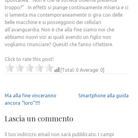
spontanea: “Non è che la società odierna pretenda
troppo?” . In effetti si piange continuamente miseria e ci
si lamenta ma contemporaneamente si gira con delle
belle macchine e si posseggono dei cellulari
all’avanguardia. Non è che alla fine siamo noi che
abbiamo nuovi vizi ai quali avendo un figlio non
vogliamo rinunciare? Quesiti che fanno riflettere.
Click to rate this post!
[Total:
0
Average:
0
]
Navigazione
Ma alla fine vinceranno
Smartphone alla guida
articoli
ancora “loro”!!!!
Lascia un commento
Il tuo indirizzo email non sarà pubblicato.
I campi