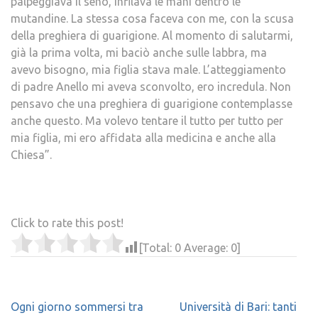
palpeggiava il seno, infilava le mani dentro le
mutandine. La stessa cosa faceva con me, con la scusa
della preghiera di guarigione. Al momento di salutarmi,
già la prima volta, mi baciò anche sulle labbra, ma
avevo bisogno, mia figlia stava male. L’atteggiamento
di padre Anello mi aveva sconvolto, ero incredula. Non
pensavo che una preghiera di guarigione contemplasse
anche questo. Ma volevo tentare il tutto per tutto per
mia figlia, mi ero affidata alla medicina e anche alla
Chiesa”.
Click to rate this post!
[Total:
0
Average:
0
]
Navigazione
Ogni giorno sommersi tra
Università di Bari: tanti