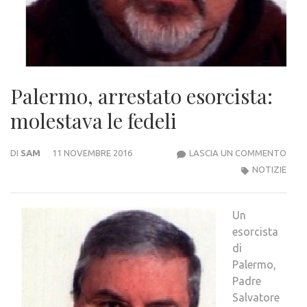
Palermo, arrestato esorcista:
molestava le fedeli
PALE
DI
SAM
11 NOVEMBRE 2016
LASCIA UN COMMENTO
ARR
NOTIZIE
ESOR
MOL
Un
LE
esorcista
FEDE
di
Palermo,
Padre
Salvatore