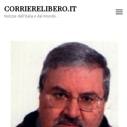
Passa
CORRIERELIBERO.IT
al
Notizie dall'Italia e dal Mondo…
contenuto
(premi
invio)