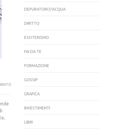
DEPURATORI D'ACQUA
DIRITTO
ESOTERISMO
FAI DA TE
FORMAZIONE
GOSSIP
A
MENTO
ROMA
GRAFICA
IL
iende
PRIMO
INVESTIMENTI
ub
HUB
ta,
ITALIANO
LIBRI
DI