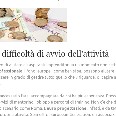
ifficoltà di avvio dell’attività
ivo di aiutare gli aspiranti imprenditori in un momento non cer
rofessionale
. I fondi europei, come ben si sa, possono aiutare
re in grado di gestire tutto quello che li riguarda, di capire 
.
è necessario farsi accompagnare da chi ha più esperienza. Pres
rvizi di mentoring, job opp e percorsi di training. Non c’è che 
 uno scenario come Roma. L’
euro progettazione,
infatti, è da t
propria attività. Spin off di European Generation, un’associaz