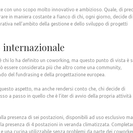
e con uno scopo molto innovativo e ambizioso. Quale, di prec
orare in maniera costante a fianco di chi, ogni giorno, decide di
orativa nell’ambito della gestione e dello sviluppo di progetti
 internazionale
è chi lo ha definito un coworking, ma questo punto di vista è 
 può essere considerata più che altro come una community,
ndo del fundrasing e della progettazione europea.
uesto aspetto, ma anche rendersi conto che, chi decide di
 a passo in quello che è l’iter di avvio della propria attività
la presenza di sei postazioni, disponibili ad uso esclusivo ma
 la presenza di 4 postazioni in veranda climatizzata. Complet
i e una cucina utilizzabile senza problemi da parte dei coworker