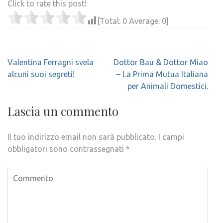
Click to rate this post!
[Total:
0
Average:
0
]
Navigazione
Valentina Ferragni svela
Dottor Bau & Dottor Miao
articoli
alcuni suoi segreti!
– La Prima Mutua Italiana
per Animali Domestici.
Lascia un commento
Il tuo indirizzo email non sarà pubblicato.
I campi
obbligatori sono contrassegnati
*