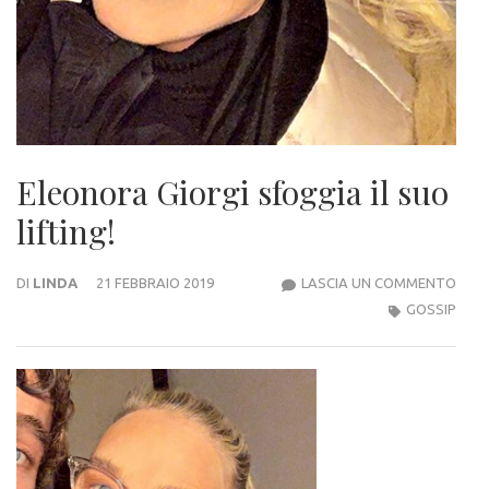
Eleonora Giorgi sfoggia il suo
lifting!
ELE
DI
LINDA
21 FEBBRAIO 2019
LASCIA UN COMMENTO
GIOR
GOSSIP
SFO
IL
SUO
LIFTI