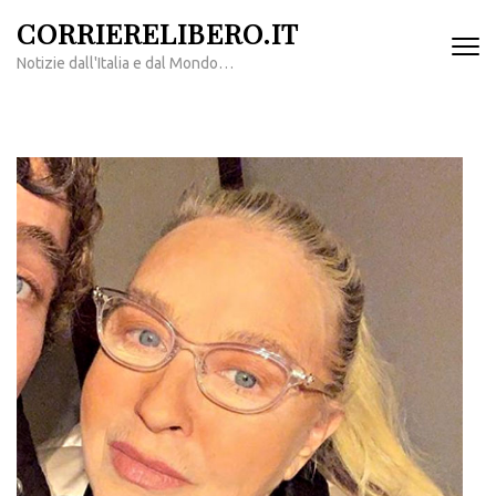
Passa
CORRIERELIBERO.IT
al
Notizie dall'Italia e dal Mondo…
contenuto
(premi
invio)