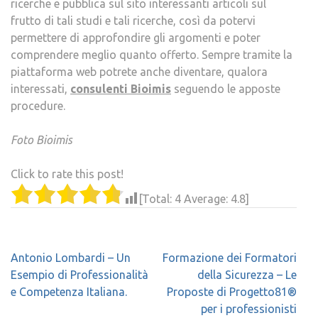
ricerche e pubblica sul sito interessanti articoli sul
frutto di tali studi e tali ricerche, così da potervi
permettere di approfondire gli argomenti e poter
comprendere meglio quanto offerto. Sempre tramite la
piattaforma web potrete anche diventare, qualora
interessati,
consulenti Bioimis
seguendo le apposte
procedure.
Foto Bioimis
Click to rate this post!
[Total:
4
Average:
4.8
]
Navigazione
Antonio Lombardi – Un
Formazione dei Formatori
articoli
Esempio di Professionalità
della Sicurezza – Le
e Competenza Italiana.
Proposte di Progetto81®
per i professionisti