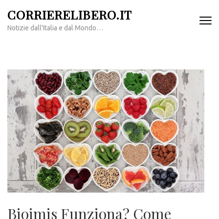
Passa
CORRIERELIBERO.IT
al
Notizie dall'Italia e dal Mondo…
contenuto
(premi
invio)
Bioimis Funziona? Come