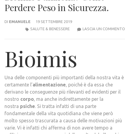
Perdere Peso in Sicurezza.
DI
EMANUELE
19 SETTEMBRE 2019
BIOI
SALUTE & BENESSERE
LASCIA UN COMMENTO
FUN
COM
Bioimis
PERD
PES
IN
SICU
Una delle componenti più importanti della nostra vita è
certamente l’
alimentazione
, poiché è da essa che
derivano le conseguenze più rilevanti ed evidenti per il
nostro
corpo
, ma anche indirettamente per la
nostra
psiche
. Si tratta infatti di una parte
fondamentale della vita quotidiana che viene però
molto spesso trascurata a causa delle motivazioni più
varie. Vi è infatti chi afferma di non avere tempo a