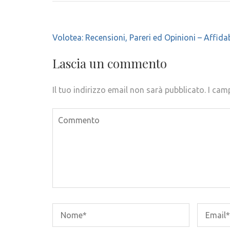
Navigazione
Volotea: Recensioni, Pareri ed Opinioni – Affidab
articoli
Lascia un commento
Il tuo indirizzo email non sarà pubblicato.
I cam