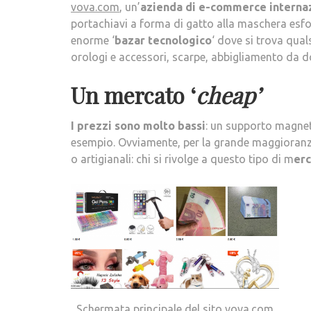
vova.com
, un’
azienda di e-commerce interna
portachiavi a forma di gatto alla maschera esfoli
enorme ‘
bazar tecnologico
‘ dove si trova quals
orologi e accessori, scarpe, abbigliamento da d
Un mercato ‘
cheap’
I prezzi sono molto bassi
: un supporto magneti
esempio. Ovviamente, per la grande maggioranza
o artigianali: chi si rivolge a questo tipo di m
erc
Schermata principale del sito vova.com