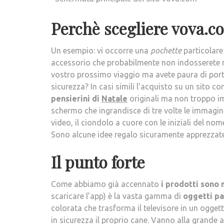
Perchè scegliere vova.c
Un esempio: vi occorre una
pochette
particolare
accessorio che probabilmente non indosserete mai 
vostro prossimo viaggio ma avete paura di porta
sicurezza? In casi simili l’acquisto su un sito 
pensierini di
Natale
originali ma non troppo imp
schermo che ingrandisce di tre volte le immagini
video, il ciondolo a cuore con le iniziali del nome
Sono alcune idee regalo sicuramente apprezzate
Il punto forte
Come abbiamo già accennato
i prodotti sono 
scaricare l’app) è la vasta gamma di
oggetti par
colorata che trasforma il televisore in un ogget
in sicurezza il proprio cane. Vanno alla grande an