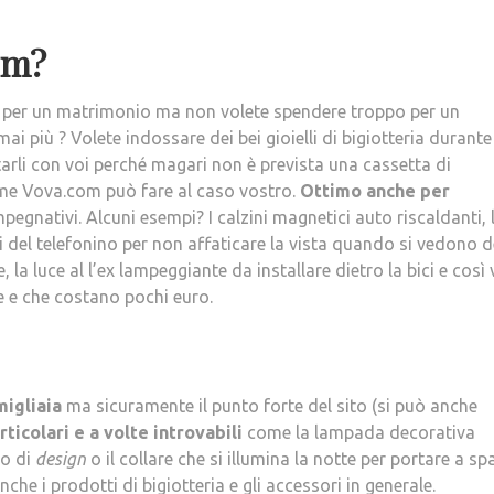
om?
 per un matrimonio ma non volete spendere troppo per un
più ? Volete indossare dei bei gioielli di bigiotteria durante 
rli con voi perché magari non è prevista una cassetta di
come Vova.com può fare al caso vostro.
Ottimo anche per
egnativi. Alcuni esempi? I calzini magnetici auto riscaldanti, 
 del telefonino per non affaticare la vista quando si vedono d
, la luce al l’ex lampeggiante da installare dietro la bici e così v
 e che costano pochi euro.
migliaia
ma sicuramente il punto forte del sito (si può anche
ticolari e a volte introvabili
come la lampada decorativa
to di
design
o il collare che si illumina la notte per portare a s
che i prodotti di bigiotteria e gli accessori in generale.