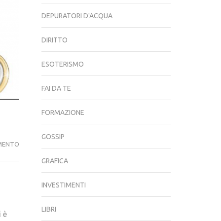
DEPURATORI D'ACQUA
DIRITTO
ESOTERISMO
FAI DA TE
FORMAZIONE
GOSSIP
VOVA:
MENTO
RECENSIONI,
GRAFICA
PARERI
ED
INVESTIMENTI
OPINIONI
–
LIBRI
i è
AFFIDABILE?!