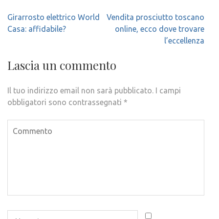
Navigazione
Girarrosto elettrico World
Vendita prosciutto toscano
articoli
Casa: affidabile?
online, ecco dove trovare
l’eccellenza
Lascia un commento
Il tuo indirizzo email non sarà pubblicato.
I campi
obbligatori sono contrassegnati
*