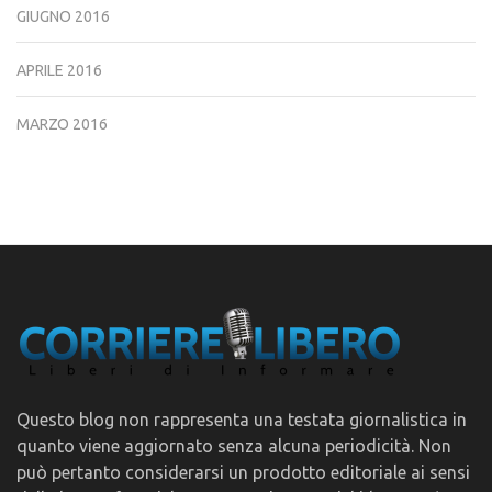
GIUGNO 2016
APRILE 2016
MARZO 2016
Questo blog non rappresenta una testata giornalistica in
quanto viene aggiornato senza alcuna periodicità. Non
può pertanto considerarsi un prodotto editoriale ai sensi