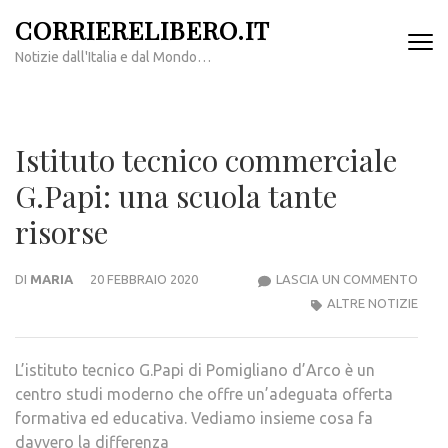
Passa
CORRIERELIBERO.IT
al
Notizie dall'Italia e dal Mondo…
contenuto
(premi
invio)
Istituto tecnico commerciale
G.Papi: una scuola tante
risorse
ISTI
DI
MARIA
20 FEBBRAIO 2020
LASCIA UN COMMENTO
TECN
ALTRE NOTIZIE
COM
G.PAP
L’istituto tecnico G.Papi di Pomigliano d’Arco è un
UNA
centro studi moderno che offre un’adeguata offerta
SCU
formativa ed educativa. Vediamo insieme cosa fa
TAN
davvero la differenza
RISO