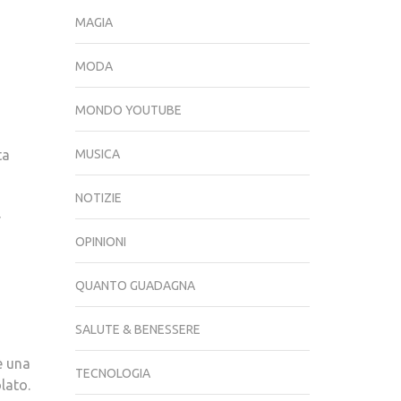
I
MAGIA
MIGLIORI
SONO
MODA
QUELLI
DELLA
MONDO YOUTUBE
PASTICCERIA
CALCIANO
ta
MUSICA
NOTIZIE
r
OPINIONI
QUANTO GUADAGNA
SALUTE & BENESSERE
è una
TECNOLOGIA
lato.