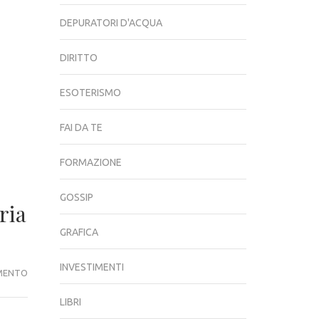
DEPURATORI D'ACQUA
DIRITTO
ESOTERISMO
FAI DA TE
FORMAZIONE
GOSSIP
ria
GRAFICA
INVESTIMENTI
PAN
MENTO
BAULETTI
LIBRI
ARTIGIANALI: