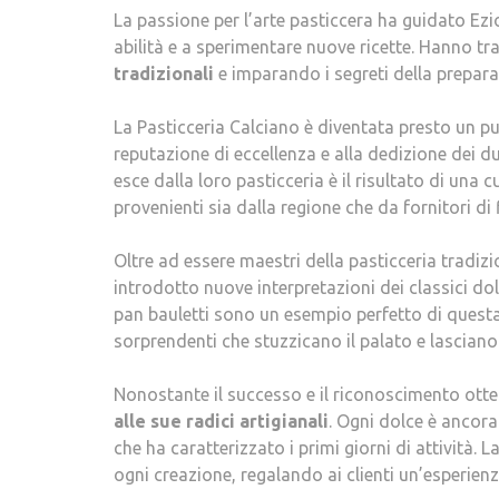
La passione per l’arte pasticcera ha guidato Ezi
abilità e a sperimentare nuove ricette. Hanno tr
tradizionali
e imparando i segreti della preparaz
La Pasticceria Calciano è diventata presto un pu
reputazione di eccellenza e alla dedizione dei due
esce dalla loro pasticceria è il risultato di una
provenienti sia dalla regione che da fornitori di 
Oltre ad essere maestri della pasticceria tradiz
introdotto nuove interpretazioni dei classici dol
pan bauletti sono un esempio perfetto di quest
sorprendenti che stuzzicano il palato e lasciano
Nonostante il successo e il riconoscimento otten
alle sue radici artigianali
. Ogni dolce è ancora
che ha caratterizzato i primi giorni di attività. La
ogni creazione, regalando ai clienti un’esperien