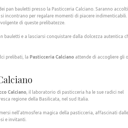
 dei pan bauletti presso la Pasticceria Calciano. Saranno accolti
 si incontrano per regalare momenti di piacere indimenticabili.
volgente di queste prelibatezze.
pan bauletti e a lasciarsi conquistare dalla dolcezza autentica c
ci prelibati, la
Pasticceria Calciano
attende di accogliere gli o
 Calciano
cco Calciano
, il laboratorio di pasticceria ha le sue radici nel
resca regione della Basilicata, nel sud Italia.
mersi nell’atmosfera magica della pasticceria, affascinati dalle
i e invitanti.