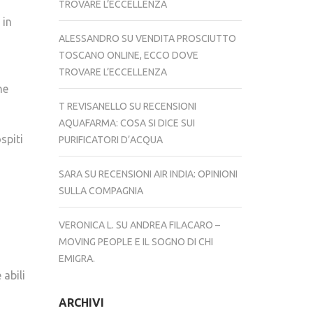
TROVARE L’ECCELLENZA
 in
ALESSANDRO
SU
VENDITA PROSCIUTTO
TOSCANO ONLINE, ECCO DOVE
TROVARE L’ECCELLENZA
he
T REVISANELLO
SU
RECENSIONI
AQUAFARMA: COSA SI DICE SUI
spiti
PURIFICATORI D’ACQUA
SARA
SU
RECENSIONI AIR INDIA: OPINIONI
SULLA COMPAGNIA
VERONICA L.
SU
ANDREA FILACARO –
MOVING PEOPLE E IL SOGNO DI CHI
EMIGRA.
 abili
ARCHIVI