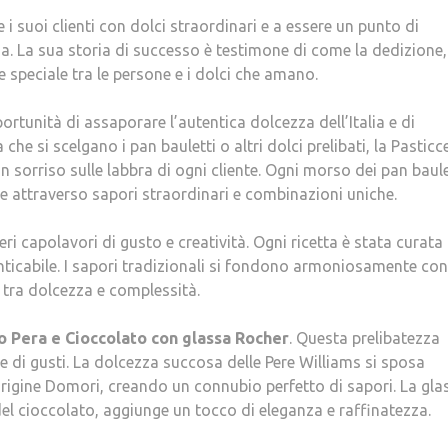
 i suoi clienti con dolci straordinari e a essere un punto di
ia. La sua storia di successo è testimone di come la dedizione,
 speciale tra le persone e i dolci che amano.
ortunità di assaporare l’autentica dolcezza dell’Italia e di
che si scelgano i pan bauletti o altri dolci prelibati, la Pasticc
n sorriso sulle labbra di ogni cliente. Ogni morso dei pan baule
le attraverso sapori straordinari e combinazioni uniche.
ri capolavori di gusto e creatività. Ogni ricetta è stata curata 
enticabile. I sapori tradizionali si fondono armoniosamente con
o tra dolcezza e complessità.
o Pera e Cioccolato con glassa Rocher
. Questa prelibatezza
le di gusti. La dolcezza succosa delle Pere Williams si sposa
igine Domori, creando un connubio perfetto di sapori. La gla
el cioccolato, aggiunge un tocco di eleganza e raffinatezza.