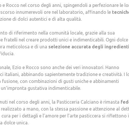
o e Rocco nel corso degli anni, spingendoli a perfezionare le lo
ascorso innumerevoli ore nel laboratorio, affinando le
tecnich
ione di dolci autentici e di alta qualità.
nto di riferimento nella comunità locale, grazie alla sua
 fratelli nel creare prodotti unici e indimenticabili. Ogni dolce
 cura meticolosa e di una
selezione accurata degli ingredient
fiducia.
ionale, Ezio e Rocco sono anche dei veri innovatori. Hanno
ci italiani, abbinando sapientemente tradizione e creatività. I l
a fusione, con combinazioni di gusti uniche e abbinamenti
 un’impronta gustativa indimenticabile.
uti nel corso degli anni, la Pasticceria Calciano è rimasta
fed
 realizzato a mano, con la stessa passione e attenzione al det
 cura per i dettagli e l’amore per l’arte pasticcera si riflettono 
za dolce unica.