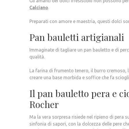
Gli amanti dei dolci irresistibili non possono pe
Calciano
.
Preparati con amore e maestria, questi dolci son
Pan bauletti artigianali
Immaginate di tagliare un pan bauletto e di perc
qualità.
La farina di frumento tenero, il burro cremoso, 
creare una base morbida e soffice che fa scioglie
Il pan bauletto pera e ci
Rocher
Ma la vera sorpresa risiede nel ripieno di pera
sinfonia di sapori, con la dolcezza delle pere c