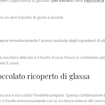
rdere l’opportunità di gustare i
pan bauletti
della
Pasticceria
o un vero tripudio di gusto e piacere.
epire immediatamente l’aroma invitante degli ingredienti di al
lo zucchero delicato e il tuorlo d’uovo fresco si combinano pe
re il cuore.
occolato ricoperto di glassa
 succosa e cioccolato fondente pregiato. Questa combinazione 
he si fonde armoniosamente con la ricchezza intensa del ciocco