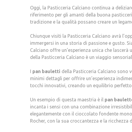
Oggi, la Pasticceria Calciano continua a deliziare
riferimento per gli amanti della buona pasticcer
tradizione e la qualità possano creare un legame
Chiunque visiti la Pasticceria Calciano avrà l’opp
immergersi in una storia di passione e gusto. Sia 
Calciano offre un’esperienza unica che lascerà u
della Pasticceria Calciano è un viaggio sensoria
I
pan bauletti
della Pasticceria Calciano sono ve
minimi dettagli per offrire un’esperienza indim
tocchi innovativi, creando un equilibrio perfett
Un esempio di questa maestria è il
pan baulett
incanta i sensi con una combinazione irresistibi
elegantemente con il cioccolato fondente monor
Rocher, con la sua croccantezza e la ricchezza d