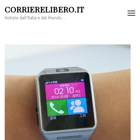
Passa
CORRIERELIBERO.IT
al
Notizie dall'Italia e dal Mondo…
contenuto
(premi
invio)