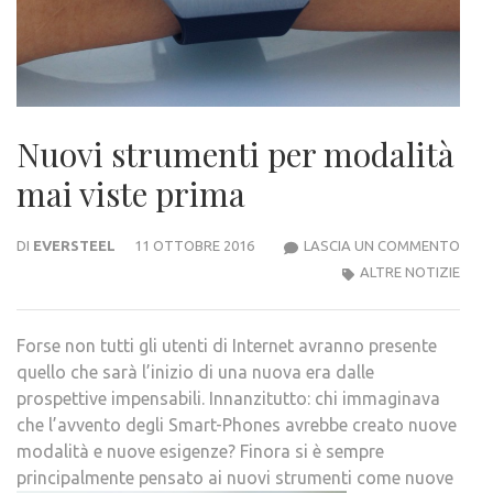
Nuovi strumenti per modalità
mai viste prima
NUO
DI
EVERSTEEL
11 OTTOBRE 2016
LASCIA UN COMMENTO
STR
ALTRE NOTIZIE
PER
MOD
Forse non tutti gli utenti di Internet avranno presente
MAI
quello che sarà l’inizio di una nuova era dalle
VIST
prospettive impensabili. Innanzitutto: chi immaginava
PRI
che l’avvento degli Smart-Phones avrebbe creato nuove
modalità e nuove esigenze? Finora si è sempre
principalmente pensato ai nuovi strumenti come
nuove