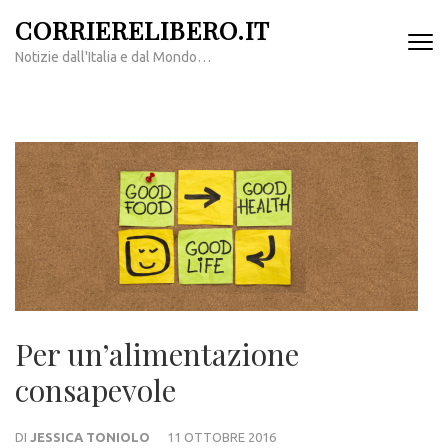
Passa
CORRIERELIBERO.IT
al
Notizie dall'Italia e dal Mondo…
contenuto
(premi
invio)
Per un’alimentazione
consapevole
DI
JESSICA TONIOLO
11 OTTOBRE 2016