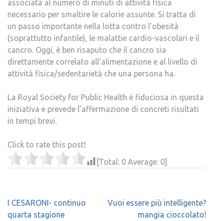
associata al numero di minuti di attività fisica
necessario per smaltire le calorie assunte. Si tratta di
un passo importante nella lotta contro l’obesità
(soprattutto infantile), le malattie cardio-vascolari e il
cancro. Oggi, è ben risaputo che il cancro sia
direttamente correlato all’alimentazione e al livello di
attività fisica/sedentarietà che una persona ha.
La Royal Society for Public Health è fiduciosa in questa
iniziativa e prevede l’affermazione di concreti risultati
in tempi brevi.
Click to rate this post!
[Total:
0
Average:
0
]
Navigazione
I CESARONI- continuo
Vuoi essere più intelligente?
articoli
quarta stagione
mangia cioccolato!