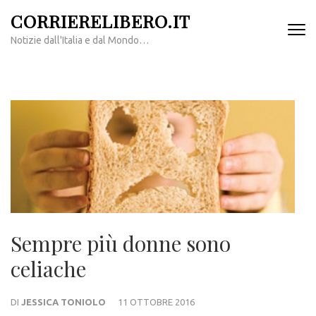
Passa
CORRIERELIBERO.IT
al
Notizie dall'Italia e dal Mondo…
contenuto
(premi
invio)
Sempre più donne sono
celiache
DI
JESSICA TONIOLO
11 OTTOBRE 2016