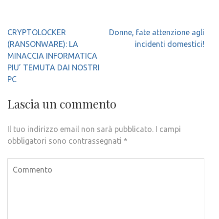
Navigazione
CRYPTOLOCKER
Donne, fate attenzione agli
articoli
(RANSONWARE): LA
incidenti domestici!
MINACCIA INFORMATICA
PIU’ TEMUTA DAI NOSTRI
PC
Lascia un commento
Il tuo indirizzo email non sarà pubblicato.
I campi
obbligatori sono contrassegnati
*