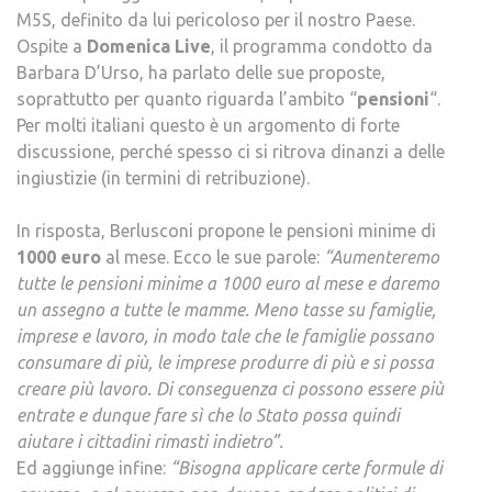
M5S, definito da lui pericoloso per il nostro Paese.
MESE
Ospite a
Domenica Live
, il programma condotto da
Barbara D’Urso, ha parlato delle sue proposte,
soprattutto per quanto riguarda l’ambito “
pensioni
“.
Per molti italiani questo è un argomento di forte
discussione, perché spesso ci si ritrova dinanzi a delle
ingiustizie (in termini di retribuzione).
In risposta, Berlusconi propone le pensioni minime di
1000 euro
al mese. Ecco le sue parole:
“Aumenteremo
tutte le pensioni minime a 1000 euro al mese e daremo
un assegno a tutte le mamme. Meno tasse su famiglie,
imprese e lavoro, in modo tale che le famiglie possano
consumare di più, le imprese produrre di più e si possa
creare più lavoro. Di conseguenza ci possono essere più
entrate e dunque fare sì che lo Stato possa quindi
aiutare i cittadini rimasti indietro”.
Ed aggiunge infine:
“Bisogna applicare certe formule di