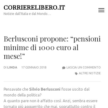
Passa
CORRIERELIBERO.IT
al
Notizie dall'Italia e dal Mondo…
contenuto
(premi
invio)
Berlusconi propone: “pensioni
minime di 1000 euro al
mese!”
BERL
DI
LINDA
17 GENNAIO 2018
LASCIA UN COMMENTO
PRO
ALTRE NOTIZIE
“PEN
MINI
Pensavate che
Silvio Berlusconi
fosse uscito dal
DI
mondo della politica?
1000
A quanto pare non è affatto così. Anzi, sembra essere
EUR
tornato più agguerrito che mai, soprattutto contro il
AL