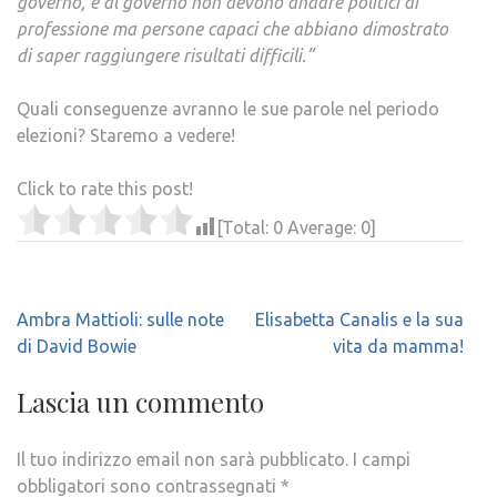
governo, e al governo non devono andare politici di
professione ma persone capaci che abbiano dimostrato
di saper raggiungere risultati difficili.”
Quali conseguenze avranno le sue parole nel periodo
elezioni? Staremo a vedere!
Click to rate this post!
[Total:
0
Average:
0
]
Navigazione
Ambra Mattioli: sulle note
Elisabetta Canalis e la sua
articoli
di David Bowie
vita da mamma!
Lascia un commento
Il tuo indirizzo email non sarà pubblicato.
I campi
obbligatori sono contrassegnati
*