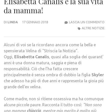
Elisabetta Canalis e la sua vita
da mamma!
ELIS
DI
LINDA
17 GENNAIO 2018
LASCIA UN COMMENTO
CANA
ALTRE NOTIZIE
E
LA
Alcuni di voi se la ricordano ancora come la bella e
SUA
spensierata Velina di “Striscia la Notizia”.
VITA
Oggi,
Elisabetta Canalis
, quasi alla soglia dei quarant’
DA
anni è una donna matura, saggia e piena di
MAM
responsabilità. Ciò che l’ha fatta crescere
principalmente è senza ombra di dubbio la figlia
Skyler
che adesso ha più di due anni e rappresenta la gioia più
grande dell’ex velina.
Come madre, non si ritiene ossessiva ma ha comunque
alcune piccole paure. Racconta il tutto così:
“Non sono
una mamma
chioccia
, mentre mio marito è molto più