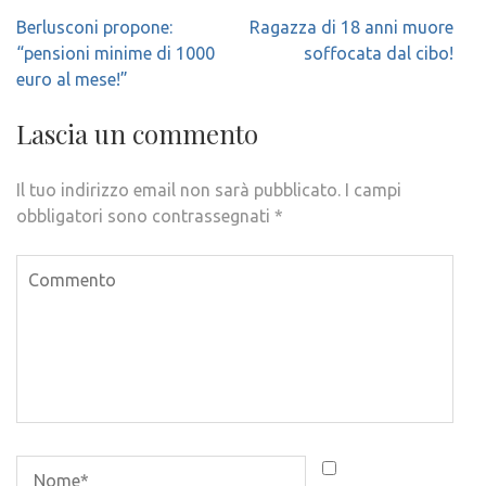
Navigazione
Berlusconi propone:
Ragazza di 18 anni muore
articoli
“pensioni minime di 1000
soffocata dal cibo!
euro al mese!”
Lascia un commento
Il tuo indirizzo email non sarà pubblicato.
I campi
obbligatori sono contrassegnati
*