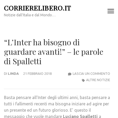
Passa
CORRIERELIBERO.IT
al
Notizie dall'Italia e dal Mondo…
contenuto
(premi
invio)
“L’Inter ha bisogno di
guardare avanti!” – le parole
di Spalletti
“L’IN
DI
LINDA
21 FEBBRAIO 2018
LASCIA UN COMMENTO
HA
ALTRE NOTIZIE
BIS
DI
Basta pensare all’Inter degli ultimi anni, basta pensare a
GUA
tutti i fallimenti recenti ma bisogna iniziare ad agire per
AVAN
un presente ed un futuro glorioso. E’ questo il
–
messaggio che vuole mandare
Luciano Spalletti
a
LE