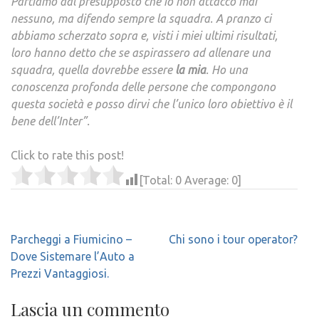
Partiamo dal presupposto che io non attacco mai
nessuno, ma difendo sempre la squadra. A pranzo ci
abbiamo scherzato sopra e, visti i miei ultimi risultati,
loro hanno detto che se aspirassero ad allenare una
squadra, quella dovrebbe essere
la mia
. Ho una
conoscenza profonda delle persone che compongono
questa società e posso dirvi che l’unico loro obiettivo è il
bene dell’Inter”.
Click to rate this post!
[Total:
0
Average:
0
]
Navigazione
Parcheggi a Fiumicino –
Chi sono i tour operator?
articoli
Dove Sistemare l’Auto a
Prezzi Vantaggiosi.
Lascia un commento