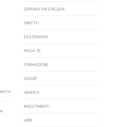
DEPURATORI D'ACQUA
DIRITTO
ESOTERISMO
FAI DA TE
FORMAZIONE
GOSSIP
QUANTO
MENTO
GRAFICA
GUADAGNA
UN
INVESTIMENTI
ra
UROLOGO?
LIBRI