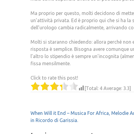
Ma proprio per questo, molti decidono di mette
un’attività privata. Ed è proprio qui che si ha la 
dell’urologo cambia radicalmente, arrivando c
Molti si staranno chiedendo: allora perché non e
risposta è semplice. Bisogna avere comunque 
l’altro lo stipendio è sempre un’incognita (almen
fissa mensilmente.
Click to rate this post!
[Total:
4
Average:
3.3
]
Navigazione
When Will it End – Musica For Africa, Melodie 
articoli
in Ricordo di Garissia.