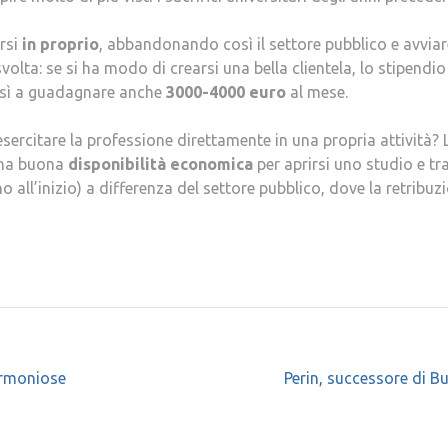
rsi
in proprio
, abbandonando così il settore pubblico e avviar
svolta: se si ha modo di crearsi una bella clientela, lo stipendio
osì a guadagnare anche
3000-4000 euro
al mese.
sercitare la professione direttamente in una propria attività? 
una buona
disponibilità economica
per aprirsi uno studio e tr
o all’inizio) a differenza del settore pubblico, dove la retribuz
Armoniose
Perin, successore di B