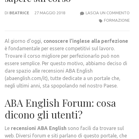
RECE
DI
BEATRICE
27 MAGGIO 2018
LASCIA UN COMMENTO
ABA
FORMAZIONE
ENGL
COS
Al giorno d’oggi,
conoscere l’inglese alla perfezione
SAP
è fondamentale per essere competitivi sul lavoro.
SUL
Trovare il corso migliore per perfezionarlo può non
COR
essere semplice. Per questo motivo, abbiamo deciso di
dare spazio alle recensioni ABA English
(abaenglish.com/it), tutte dedicate a un portale che,
negli ultimi anni, sta spopolando nel nostro Paese.
ABA English Forum: cosa
dicono gli utenti?
Le
recensioni ABA English
sono facili da trovare sul
web. Diversi forum e siti parlano di questo portale, che