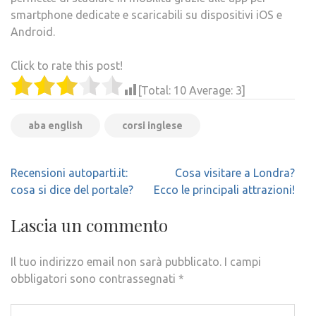
smartphone dedicate e scaricabili su dispositivi iOS e
Android.
Click to rate this post!
[Total:
10
Average:
3
]
aba english
corsi inglese
Navigazione
Recensioni autoparti.it:
Cosa visitare a Londra?
articoli
cosa si dice del portale?
Ecco le principali attrazioni!
Lascia un commento
Il tuo indirizzo email non sarà pubblicato.
I campi
obbligatori sono contrassegnati
*