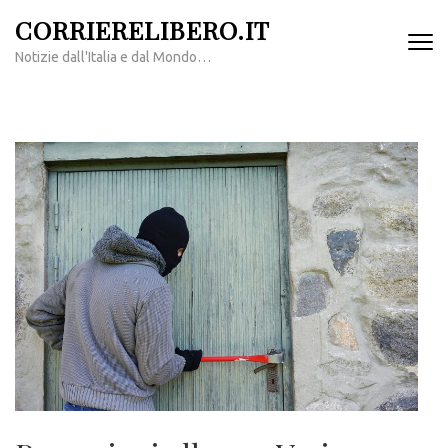
Passa
CORRIERELIBERO.IT
al
Notizie dall'Italia e dal Mondo…
contenuto
(premi
invio)