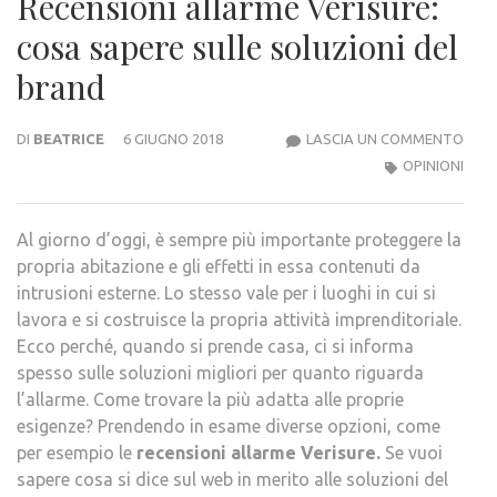
Recensioni allarme Verisure:
cosa sapere sulle soluzioni del
brand
RECE
DI
BEATRICE
6 GIUGNO 2018
LASCIA UN COMMENTO
ALL
OPINIONI
VERI
COS
Al giorno d’oggi, è sempre più importante proteggere la
SAP
propria abitazione e gli effetti in essa contenuti da
SULL
intrusioni esterne. Lo stesso vale per i luoghi in cui si
SOLU
lavora e si costruisce la propria attività imprenditoriale.
DEL
Ecco perché, quando si prende casa, ci si informa
BRA
spesso sulle soluzioni migliori per quanto riguarda
l’allarme. Come trovare la più adatta alle proprie
esigenze? Prendendo in esame diverse opzioni, come
per esempio le
recensioni allarme Verisure.
Se vuoi
sapere cosa si dice sul web in merito alle soluzioni del