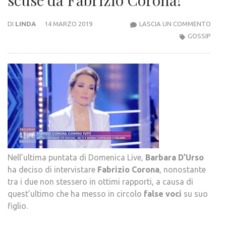
BAR
DI
LINDA
14 MARZO 2019
LASCIA UN COMMENTO
D’U
GOSSIP
RICE
DELL
SCU
DA
FABR
COR
Nell’ultima puntata di Domenica Live,
Barbara
D’Urso
ha deciso di intervistare
Fabrizio
Corona
, nonostante
tra i due non stessero in ottimi rapporti, a causa di
quest’ultimo che ha messo in circolo
false
voci
su suo
figlio.