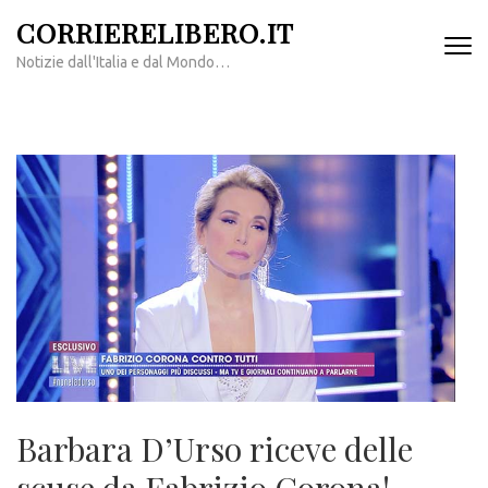
Passa
CORRIERELIBERO.IT
al
Notizie dall'Italia e dal Mondo…
contenuto
(premi
invio)
Barbara D’Urso riceve delle
scuse da Fabrizio Corona!