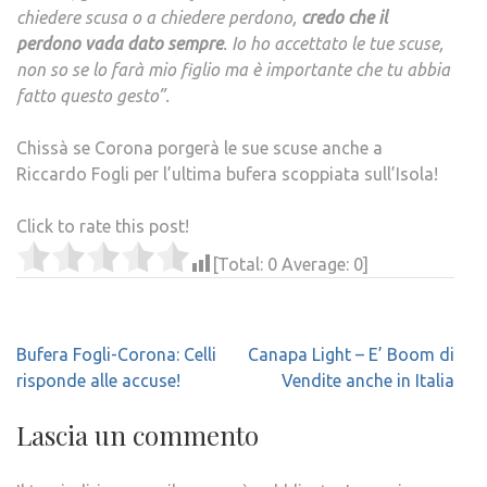
chiedere scusa o a chiedere perdono,
credo
che il
perdono
vada
dato
sempre
. Io ho accettato le tue scuse,
non so se lo farà mio figlio ma è importante che tu abbia
fatto questo gesto”.
Chissà se Corona porgerà le sue scuse anche a
Riccardo Fogli per l’ultima bufera scoppiata sull’Isola!
Click to rate this post!
[Total:
0
Average:
0
]
Navigazione
Bufera Fogli-Corona: Celli
Canapa Light – E’ Boom di
articoli
risponde alle accuse!
Vendite anche in Italia
Lascia un commento