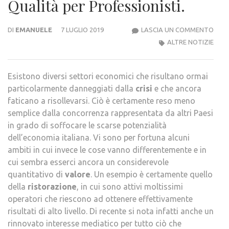
Qualità per Professionisti.
ATT
DI
EMANUELE
7 LUGLIO 2019
LASCIA UN COMMENTO
RIST
ALTRE NOTIZIE
–
DOV
Esistono diversi settori economici che risultano ormai
TRO
particolarmente danneggiati dalla
crisi
e che ancora
PRO
faticano a risollevarsi. Ciò è certamente reso meno
DI
semplice dalla concorrenza rappresentata da altri Paesi
QUAL
in grado di soffocare le scarse potenzialità
PER
dell’economia italiana. Vi sono per fortuna alcuni
PROF
ambiti in cui invece le cose vanno differentemente e in
cui sembra esserci ancora un considerevole
quantitativo di
valore
. Un esempio è certamente quello
della
ristorazione
, in cui sono attivi moltissimi
operatori che riescono ad ottenere effettivamente
risultati di alto livello. Di recente si nota infatti anche un
rinnovato interesse mediatico per tutto ciò che