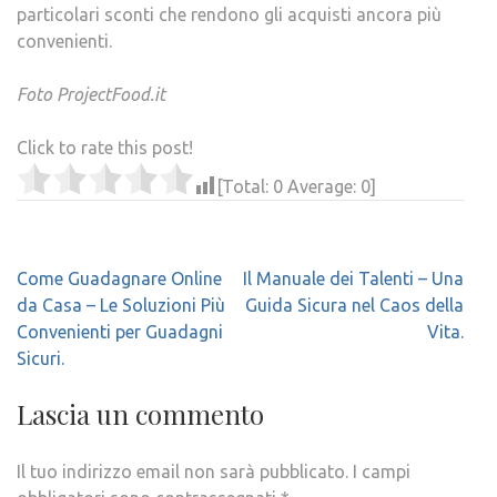
particolari sconti che rendono gli acquisti ancora più
convenienti.
Foto ProjectFood.it
Click to rate this post!
[Total:
0
Average:
0
]
Navigazione
Come Guadagnare Online
Il Manuale dei Talenti – Una
articoli
da Casa – Le Soluzioni Più
Guida Sicura nel Caos della
Convenienti per Guadagni
Vita.
Sicuri.
Lascia un commento
Il tuo indirizzo email non sarà pubblicato.
I campi