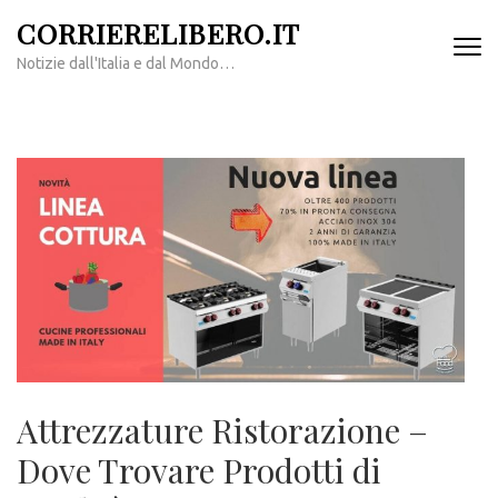
Passa
CORRIERELIBERO.IT
al
Notizie dall'Italia e dal Mondo…
contenuto
(premi
invio)
Attrezzature Ristorazione –
Dove Trovare Prodotti di