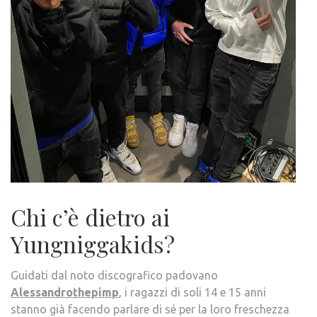
Chi c’è dietro ai
Yungniggakids?
Guidati dal noto discografico padovano
Alessandrothepimp
, i ragazzi di soli 14 e 15 anni
stanno già facendo parlare di sé per la loro freschezza