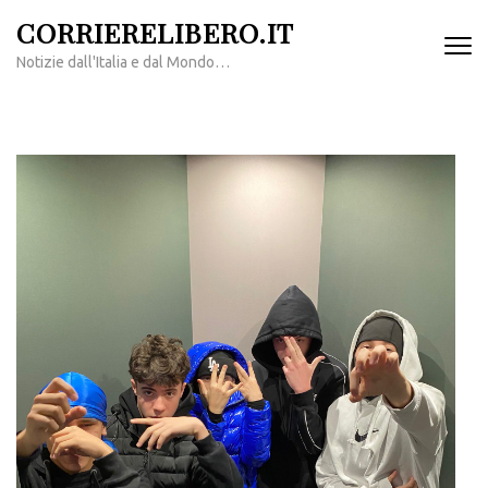
Passa
CORRIERELIBERO.IT
al
Notizie dall'Italia e dal Mondo…
contenuto
(premi
invio)