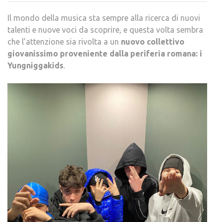
COLL
Il mondo della musica sta sempre alla ricerca di nuovi
ROM
talenti e nuove voci da scoprire, e questa volta sembra
CHE
che l’attenzione sia rivolta a un
nuovo collettivo
PAR
giovanissimo proveniente dalla periferia romana: i
DELL
Yungniggakids
.
PERI