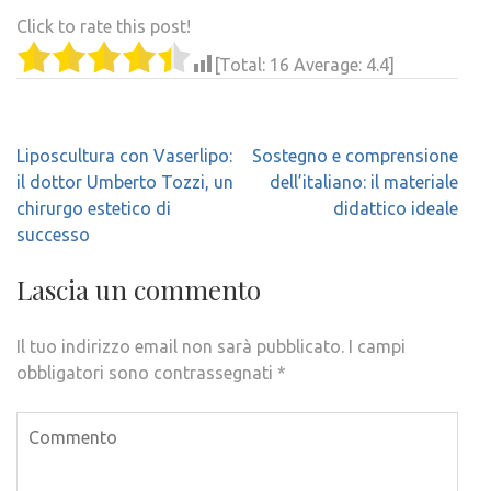
Click to rate this post!
[Total:
16
Average:
4.4
]
Navigazione
Liposcultura con Vaserlipo:
Sostegno e comprensione
articoli
il dottor Umberto Tozzi, un
dell’italiano: il materiale
chirurgo estetico di
didattico ideale
successo
Lascia un commento
Il tuo indirizzo email non sarà pubblicato.
I campi
obbligatori sono contrassegnati
*