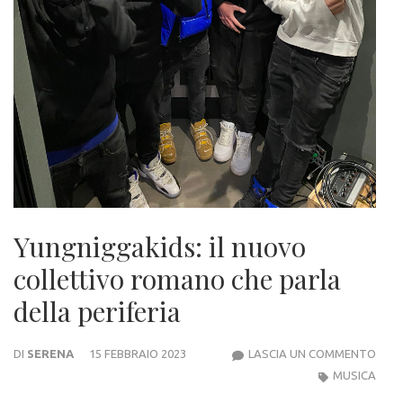
Yungniggakids: il nuovo
collettivo romano che parla
della periferia
YUNG
DI
SERENA
15 FEBBRAIO 2023
LASCIA UN COMMENTO
IL
MUSICA
NUO