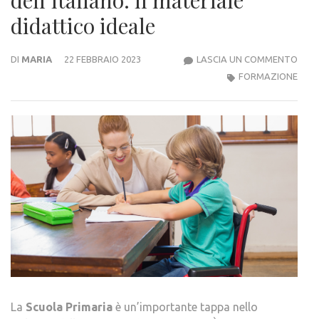
didattico ideale
SOS
DI
MARIA
22 FEBBRAIO 2023
LASCIA UN COMMENTO
E
FORMAZIONE
COM
DELL
IL
MATE
DIDA
IDEA
La
Scuola Primaria
è un’importante tappa nello