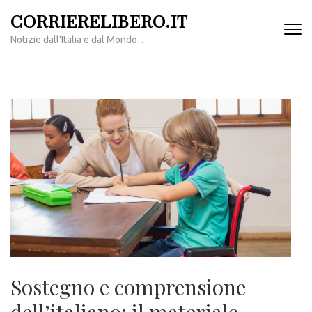
Passa
CORRIERELIBERO.IT
al
Notizie dall'Italia e dal Mondo…
contenuto
(premi
invio)
Sostegno e comprensione
dell’italiano: il materiale