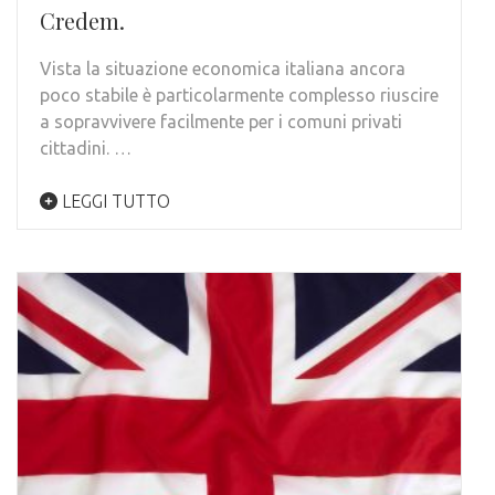
Credem.
Vista la situazione economica italiana ancora
poco stabile è particolarmente complesso riuscire
a sopravvivere facilmente per i comuni privati
cittadini. …
LEGGI TUTTO