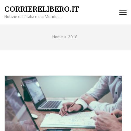
Passa
CORRIERELIBERO.IT
al
Notizie dall'Italia e dal Mondo…
contenuto
(premi
invio)
Home
>
2018